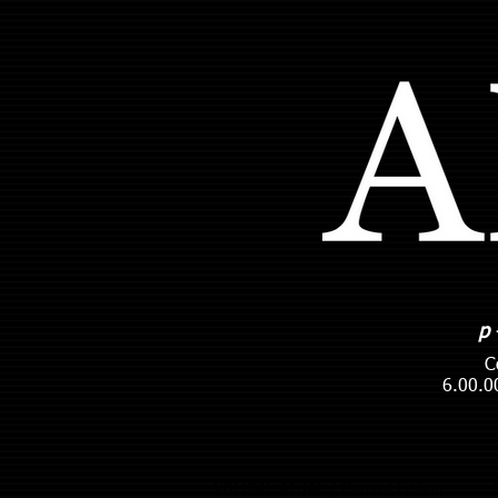
p
C
6.00.0
VOLUME ATUAL / Current Edition