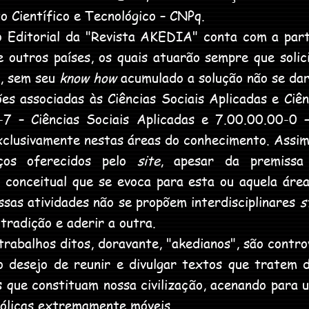
o Científico e Tecnológico – CNPq.
itorial da "Revista AKEDIA" conta com a parti
 de outros países, os quais atuarão sempre que sol
e, sem seu
know how
acumulado a solução não se d
 associadas às Ciências Sociais Aplicadas e Ciê
7 – Ciências Sociais Aplicadas e 7.00.00.00-0 –
clusivamente nestas áreas do conhecimento. Assim
ços oferecidos pelo
site
, apesar da premissa
e conceitual que se evoca para esta ou aquela ár
ssas atividades não se propõem interdisciplinares
s
radição e aderir a outra.
rabalhos ditos, doravante, "akedianos", são contro
o desejo de reunir e divulgar textos que tratem 
s que constituam nossa civilização, acenando para 
mbólicas extremamente móveis.