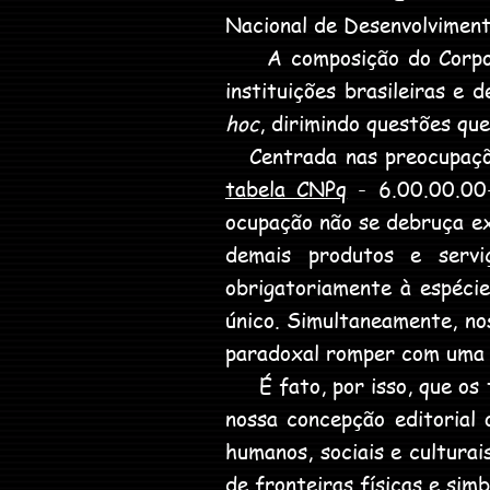
Nacional de Desenvolviment
A composição do Corpo Ed
instituições brasileiras e
hoc
, dirimindo questões qu
Centrada nas preocupações
tabela CNPq
- 6.00.00.00-
ocupação não se debruça ex
demais produtos e servi
obrigatoriamente à espéci
único. Simultaneamente, no
paradoxal romper com uma t
É fato, por isso, que os t
nossa concepção editorial 
humanos, sociais e culturai
de fronteiras físicas e si