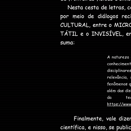
Nesta cesta de letras, co
por meio de diálogos r
CULTURAL, entre o MICR
TÁTIL e o INVISÍVEL, e
suma:
A natureza 
conheciment
disciplinar
relevância
fenômenos qu
além das dis
da tec
https://www
Finalmente, vale dizer q
científica, e nisso, se pub