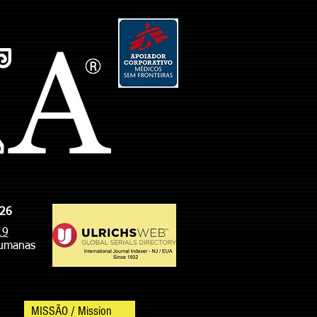
726
19
Humanas
MISSÃO / Mission
More