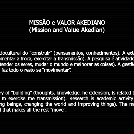
MISSÃO e
VALOR AKEDIANO
(Mission and Value Akedian)
BOS...
ociocultural do “construir” (pensamentos, conhecimentos). A ex
omentar a troca, exercitar a transmissão). A pesquisa é ativida
ntender os seres, mudar o mundo e melhorar as coisas). A gestã
 faz todo o resto se “movimentar”.
ory of "building" (thoughts, knowledge. he extension, is related t
to exercise the transmission). Research is academic activity
ing beings, changing the world and improving things). The m
l that makes all the rest "move".