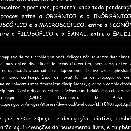
nceitos e posturas, portanto, cabe toda ponderaç
ecíprocos entre o ORGÂNICO e o INÔRGÂNIC
OSCÓPICO e o MACROSCÓPICO, entre o ECONÔM
ntre o FILOSÓFICO e o BANAL, entre o ERUDI
complexa de tais problemas pede diálogos não só entre disciplina
o, mas entre disciplinas de áreas diferentes, bem como entre s
es da sociedade e das culturas, dependendo do nível de complexida
, no mundo contemporâneo, de novas formas de produção do co
e se colocam entre fronteiras disciplinares, quando a complexidad
ciplinas. Diante disso, desafios teóricos e metodológicos colocam-s
nologia (CAPES, Documento de Área 
.capes.gov.br/images/stories/download/avaliacao/INTER03ago10.pd
ue, neste espaço de divulgação criativa, tamb
licarão aqui invenções do pensamento livre, e tamb