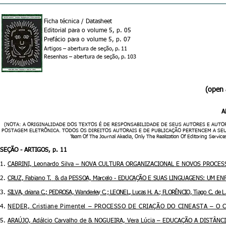
Ficha técnica / Datasheet
Editorial para o volume 5, p. 05
Prefácio para o volume 5, p. 07
Artigos – abertura de seção, p. 11
Resenhas – abertura de seção
, p. 103
(open 
A
(NOTA: A ORIGINALIDADE DOS TEXTOS É DE RESPONSABILIDADE DE SEUS AUTORES E AUTOR
POSTAGEM ELETRÔNICA. TODOS OS DIREITOS AUTORAIS E DE PUBLICAÇÃO PERTENCEM A SEUS AUTORES) 
Team Of The Journal Akedia, Only The Realization Of Editoring Service
SEÇÃO - ARTIGOS, p. 11
1.
CABRINI, Leonardo Silva – NOVA CULTURA ORGANIZACIONAL E NOVOS PROCES
2.
CRUZ, Fabiano T.
& da PESSOA, Marcelo - EDUCAÇÃO E SUAS LINGUAGENS: UM EN
3.
SILVA, driana C.; PEDROSA, Wanderley C.; LEONEL, Lucas H. A.; FLORÊNCIO, Tiago C.
4.
NEDER, Cristiane Pimentel – PROCESSO DE CRIAÇÃO DO CINEASTA – O 
5.
ARAÚJO, Adálcio Carvalho de & NOGUEIRA, Vera Lúcia – EDUCAÇÃO A DISTÂNC