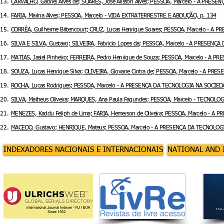
13.
CARVALHO, Gabriel Alves de; SOARES, José Alisson Alves; PESSOA, Marcelo - A P
14.
FARIA, Marina Alves; PESSOA, Marcelo - VIDA EXTRATERRESTRE E ABDUÇÃO, p. 134
15.
CORRÊA, Guilherme Bittencourt; CRUZ, Lucas Henrique Soares; PESSOA, Marcelo - A
16.
SILVA E SILVA, Gustavo; SILVEIRA, Fabricio Lopes da; PESSOA, Marcelo - A PRESEN
17.
MATIAS, Jasiel Pinheiro; FERREIRA, Pedro Henrique de Souza; PESSOA, Marcelo - A
18.
SOUZA, Lucas Henrique Silva; OLIVEIRA, Giovane Cintra de; PESSOA, Marcelo - A P
19.
ROCHA, Lucas Rodrigues; PESSOA, Marcelo - A PRESENÇA DA TECNOLOGIA NA SOCIED
20.
SILVA, Matheus Oliveira; MARQUES, Ana Paula Fagundes; PESSOA, Marcelo - TECNOL
21.
MENEZES, Kaddu Feliph de Lima; FARIA, Hemerson de Oliveira; PESSOA, Marcelo - 
22.
MACEDO, Gustavo; HENRIQUE, Mateus; PESSOA, Marcelo - A PRESENÇA DA TECNOLOG
INDEXADORES NACIONAIS E INTERNACIONAIS
NATIONAL AND 