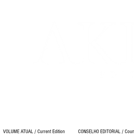
p
e
- ISSN 2447-7656
- I
Cobertura Temática Prioritá
6.00.00.00-7 – Ciências Sociais
revist
VOLUME ATUAL / Current Edition
CONSELHO EDITORIAL / Coun