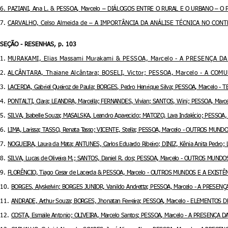
6.
PAZIANI, Ana L. & PESSOA, Marcelo – DIÁLOGOS ENTRE O RURAL E O URBANO – O 
7.
CARVALHO, Celso Almeida de – A IMPORTÂNCIA DA ANÁLISE TÉCNICA NO CON
SEÇÃO - RESENHAS, p. 103
1.
MURAKAMI, Elias Massami Murakami & PESSOA, Marcelo - A PRESENÇA
2.
ALCÂNTARA, Thaiane Alcântara; BOSELI, Victor; PESSOA, Marcelo - A 
3.
LACERDA, Gabriel Queiroz de Paula; BORGES, Pedro Henrique Silva; PESSOA, Marcelo
4.
PONTALTI, Clara; LEANDRA, Marcella; FERNANDES, Vivian; SANTOS, Wini; PESSOA, Ma
5.
SILVA, Isabelle Souza; MASALSKA, Leandro Aparecido; MATOZO, Lara Indalécio; PESS
6.
LIMA, Larissa; TASSO, Renata Tasso; VICENTE, Stella; PESSOA, Marcelo - OUTROS MUN
7.
NOGUEIRA, Laura da Mata; ANTUNES, Carlos Eduardo Ribeiro; DINIZ, Kênia Anita Pedr
8.
SILVA, Lucas de Oliveira M.; SANTOS, Daniel R. dos; PESSOA, Marcelo - OUTROS MUN
9.
FLORÊNCIO, Tiago Cesar de Lacerda & PESSOA, Marcelo - OUTROS MUNDOS E A EXISTÊ
10.
BORGES, Alyskelvin; BORGES JUNIOR, Vanildo Andretta; PESSOA, Marcelo - A PRE
11.
ANDRADE, Arthur Souza; BORGES, Jhonatan Ferreira; PESSOA, Marcelo - ELEMENT
12.
COSTA, Esmaile Antonio; OLIVEIRA, Marcelo Santos; PESSOA, Marcelo - A PRESEN